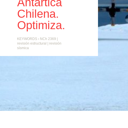
Antártica
Chilena.
Optimiza.
KEYWORDS ›
NCh 2369
|
revisión estructural
|
revisión
sísmica