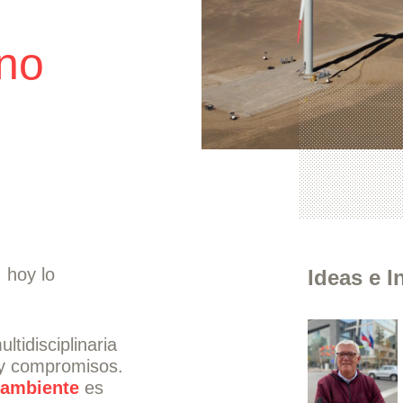
no
 hoy lo
Ideas e I
ltidisciplinaria
 y compromisos.
ambiente
es