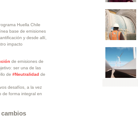
rograma Huella Chile
línea base de emisiones
ntificación y desde allí,
stro impacto
cción
de emisiones de
etivo: ser una de las
ello de
#Neutralidad
de
os desafíos, a la vez
 de forma integral en
n cambios