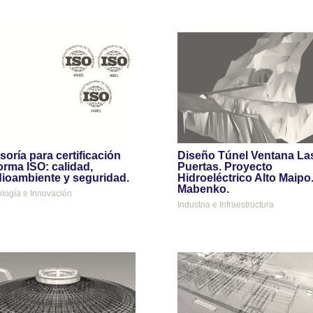
soría para certificación
Diseño Túnel Ventana La
orma ISO: calidad,
Puertas. Proyecto
ioambiente y seguridad.
Hidroeléctrico Alto Maipo
Mabenko.
logía e Innovación
Industria e Infraestructura