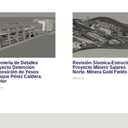
niería de Detalles
Revisión Sísmica-Estruct
yecto Detención
Proyecto Minero Salares
posición de Yesos
Norte. Minera Gold Fields
nque Pérez Caldera.
Minería
olur
ía