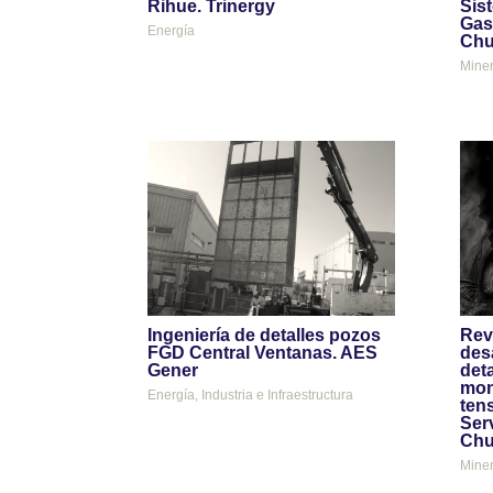
Rihue. Trinergy
Sis
Gas
Energía
Chu
Miner
Ingeniería de detalles pozos
Rev
FGD Central Ventanas. AES
desa
Gener
deta
mon
Energía
,
Industria e Infraestructura
tens
Ser
Chu
Miner