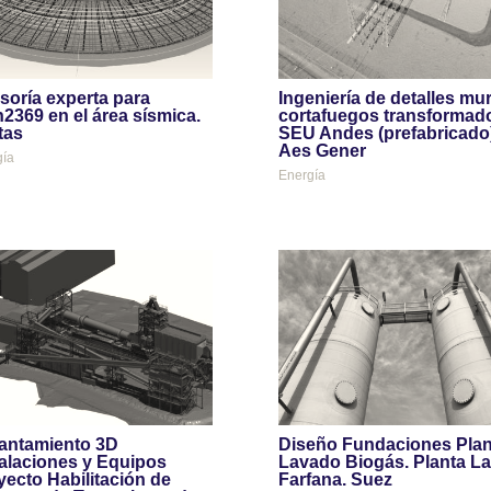
soría experta para
Ingeniería de detalles mu
2369 en el área sísmica.
cortafuegos transformad
tas
SEU Andes (prefabricado)
Aes Gener
gía
Energía
antamiento 3D
Diseño Fundaciones Plan
talaciones y Equipos
Lavado Biogás. Planta La
yecto Habilitación de
Farfana. Suez