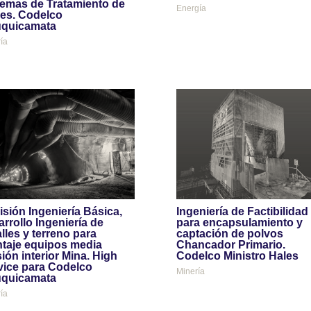
temas de Tratamiento de
Energía
es. Codelco
quicamata
ía
isión Ingeniería Básica,
Ingeniería de Factibilidad
rrollo Ingeniería de
para encapsulamiento y
lles y terreno para
captación de polvos
taje equipos media
Chancador Primario.
ión interior Mina. High
Codelco Ministro Hales
vice para Codelco
Minería
quicamata
ía