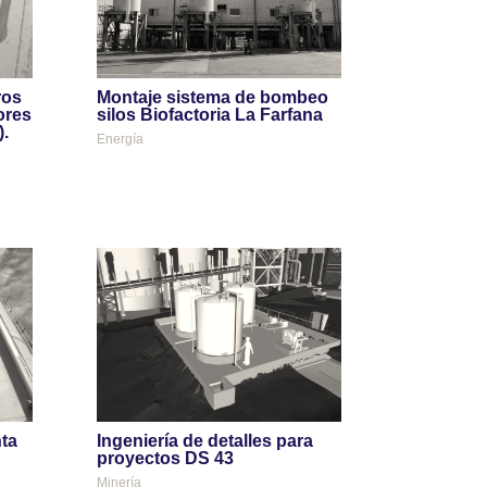
ros
Montaje sistema de bombeo
ores
silos Biofactoria La Farfana
.
Energía
ta
Ingeniería de detalles para
proyectos DS 43
Minería