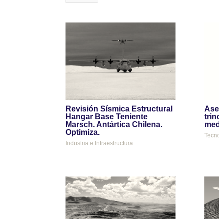
Revisión Sísmica Estructural
Ase
Hangar Base Teniente
trin
Marsch. Antártica Chilena.
med
Optimiza.
Tecno
Industria e Infraestructura