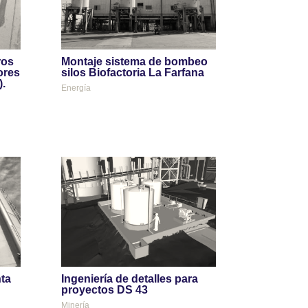
ros
Montaje sistema de bombeo
ores
silos Biofactoria La Farfana
.
Energía
ta
Ingeniería de detalles para
proyectos DS 43
Minería