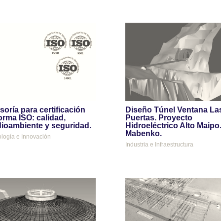
soría para certificación
Diseño Túnel Ventana La
orma ISO: calidad,
Puertas. Proyecto
ioambiente y seguridad.
Hidroeléctrico Alto Maipo
Mabenko.
logía e Innovación
Industria e Infraestructura