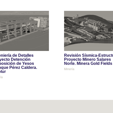
niería de Detalles
Revisión Sísmica-Estruct
yecto Detención
Proyecto Minero Salares
posición de Yesos
Norte. Minera Gold Fields
nque Pérez Caldera.
Minería
olur
ía