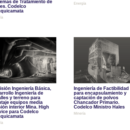
temas de Tratamiento de
Energía
es. Codelco
quicamata
ía
isión Ingeniería Básica,
Ingeniería de Factibilidad
rrollo Ingeniería de
para encapsulamiento y
lles y terreno para
captación de polvos
taje equipos media
Chancador Primario.
ión interior Mina. High
Codelco Ministro Hales
vice para Codelco
Minería
quicamata
ía