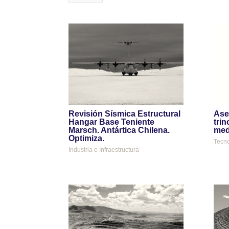
Revisión Sísmica Estructural
Ase
Hangar Base Teniente
trin
Marsch. Antártica Chilena.
med
Optimiza.
Tecno
Industria e Infraestructura