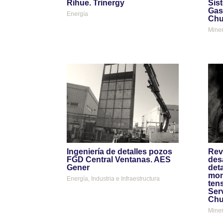
Rihue. Trinergy
Sis
Gas
Energía
Chu
Miner
Ingeniería de detalles pozos
Rev
FGD Central Ventanas. AES
desa
Gener
deta
mon
Energía
,
Industria e Infraestructura
tens
Ser
Chu
Miner