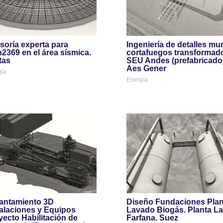
soría experta para
Ingeniería de detalles mu
2369 en el área sísmica.
cortafuegos transformad
tas
SEU Andes (prefabricado)
Aes Gener
gía
Energía
antamiento 3D
Diseño Fundaciones Plan
talaciones y Equipos
Lavado Biogás. Planta La
yecto Habilitación de
Farfana. Suez