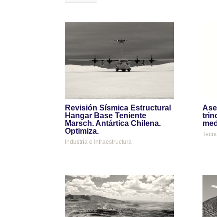
Revisión Sísmica Estructural
Ase
Hangar Base Teniente
trin
Marsch. Antártica Chilena.
med
Optimiza.
Tecno
Industria e Infraestructura