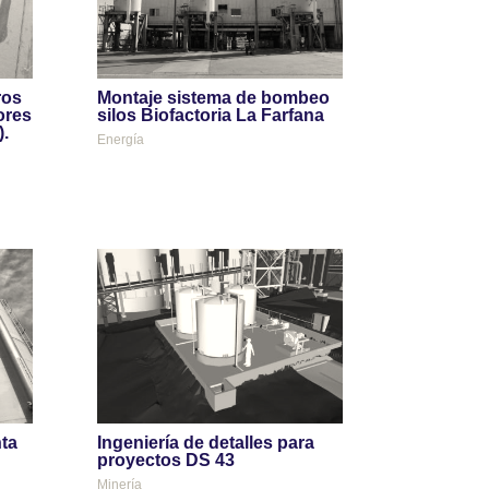
ros
Montaje sistema de bombeo
ores
silos Biofactoria La Farfana
.
Energía
ta
Ingeniería de detalles para
proyectos DS 43
Minería