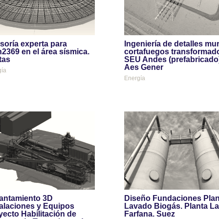
soría experta para
Ingeniería de detalles mu
2369 en el área sísmica.
cortafuegos transformad
tas
SEU Andes (prefabricado)
Aes Gener
gía
Energía
antamiento 3D
Diseño Fundaciones Plan
talaciones y Equipos
Lavado Biogás. Planta La
yecto Habilitación de
Farfana. Suez