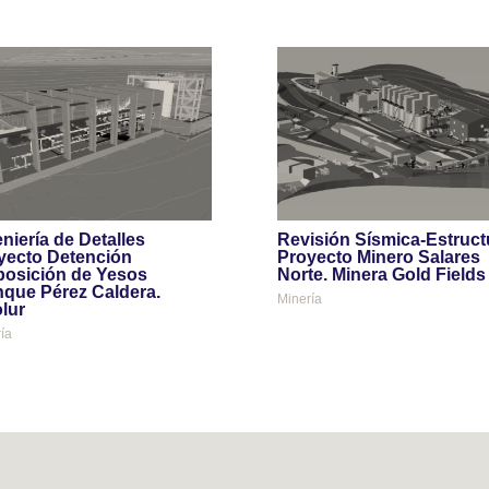
niería de Detalles
Revisión Sísmica-Estruct
yecto Detención
Proyecto Minero Salares
posición de Yesos
Norte. Minera Gold Fields
nque Pérez Caldera.
Minería
olur
ía