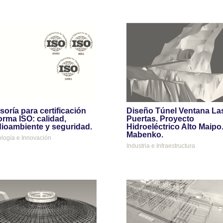
soría para certificación
Diseño Túnel Ventana La
orma ISO: calidad,
Puertas. Proyecto
ioambiente y seguridad.
Hidroeléctrico Alto Maipo
Mabenko.
logía e Innovación
Industria e Infraestructura