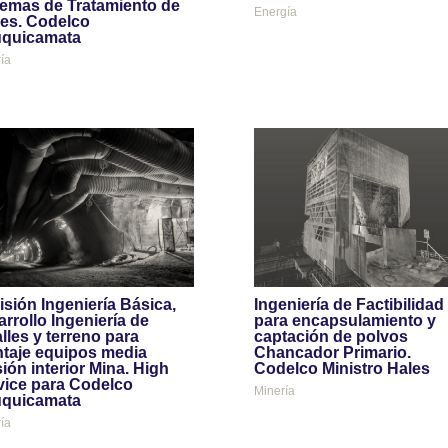
temas de Tratamiento de
Energía
es. Codelco
quicamata
ía
isión Ingeniería Básica,
Ingeniería de Factibilidad
rrollo Ingeniería de
para encapsulamiento y
lles y terreno para
captación de polvos
taje equipos media
Chancador Primario.
ión interior Mina. High
Codelco Ministro Hales
vice para Codelco
Minería
quicamata
ía