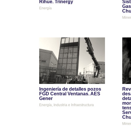
Rihue. Trinergy
Sis
Gas
Energía
Chu
Miner
Ingeniería de detalles pozos
Rev
FGD Central Ventanas. AES
desa
Gener
deta
mon
Energía
,
Industria e Infraestructura
tens
Ser
Chu
Miner